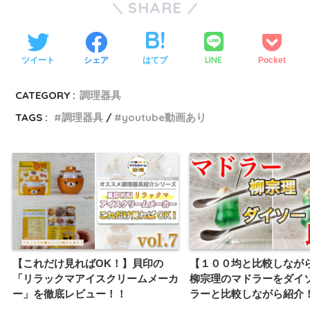
SHARE
LINE
ツイート
シェア
はてブ
Pocket
CATEGORY :
調理器具
TAGS :
調理器具
youtube動画あり
【これだけ見ればOK！】貝印の
【１００均と比較しなが
「リラックマアイスクリームメーカ
柳宗理のマドラーをダイ
ー」を徹底レビュー！！
ラーと比較しながら紹介