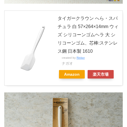
タイガークラウン へら・スパ
チュラ 白 57×264×14mm ウィ
ズ シリコーンゴムヘラ 大 シ
リコーンゴム、芯棒:ステンレ
ス鋼 日本製 1610
created by
Rinker
ナガオ
Amazon
楽天市場